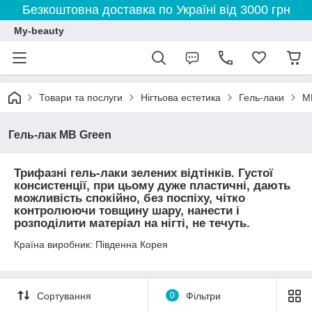
Безкоштовна доставка по Україні від 3000 грн
My-beauty
Товари та послуги
Нігтьова естетика
Гель-лаки
M
Гель-лак MB Green
Трифазні гель-лаки зелених відтінків. Густої
консистенції, при цьому дуже пластичні, дають
можливість спокійно, без поспіху, чітко
контролюючи товщину шару, нанести і
розподілити матеріал на нігті, не течуть.
Країна виробник: Південна Корея
Сортування
0
Фільтри