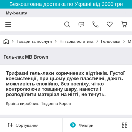
Безкоштовна доставка по Україні від 3000 грн
My-beauty
Товари та послуги
Нігтьова естетика
Гель-лаки
M
Гель-лак MB Brown
Трифазні гель-лаки коричневих відтінків. Густої
консистенції, при цьому дуже пластичні, дають
можливість спокійно, без поспіху, чітко
контролюючи товщину шару, нанести і
розподілити матеріал на нігті, не течуть.
Країна виробник: Південна Корея
Сортування
0
Фільтри