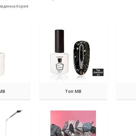
Південна Корея
 МВ
Топ МВ