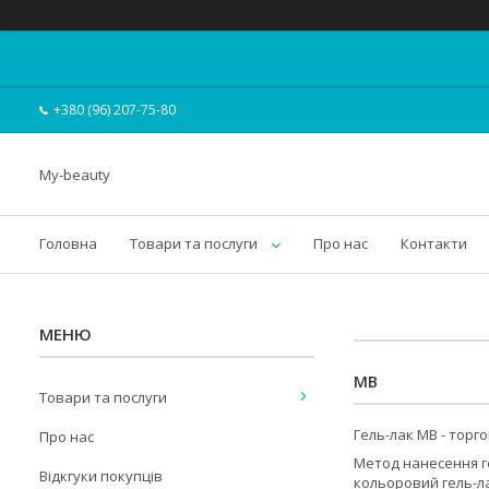
+380 (96) 207-75-80
My-beauty
Головна
Товари та послуги
Про нас
Контакти
MB
Товари та послуги
Гель-лак MB - торго
Про нас
Метод нанесення ге
Відкгуки покупців
кольоровий гель-ла