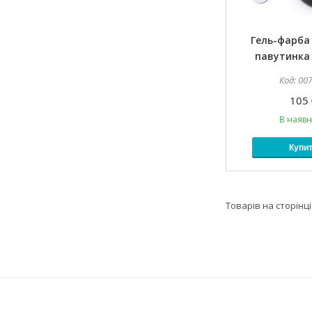
Гель-фарба
павутинка
00
105 
В наявн
Купи