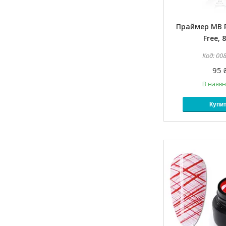
Праймер MB P
Free, 
00
95 
В наявн
Купи