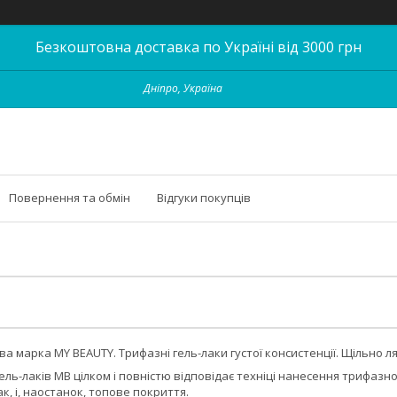
Безкоштовна доставка по Україні від 3000 грн
Дніпро, Україна
Повернення та обмін
Відгуки покупців
ва марка MY BEAUTY. Трифазні гель-лаки густої консистенції. Щільно л
ль-лаків MB цілком і повністю відповідає техніці нанесення трифазної
к, і, наостанок, топове покриття.