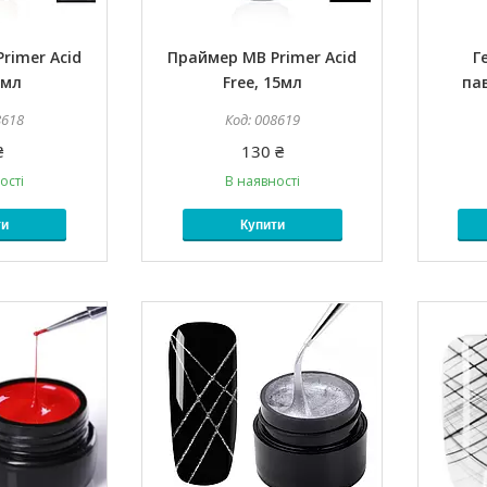
rimer Acid
Праймер MB Primer Acid
Г
8мл
Free, 15мл
па
8618
008619
₴
130 ₴
ості
В наявності
ти
Купити