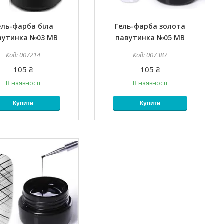
ель-фарба біла
Гель-фарба золота
вутинка №03 MB
павутинка №05 MB
007214
007387
105 ₴
105 ₴
В наявності
В наявності
Купити
Купити