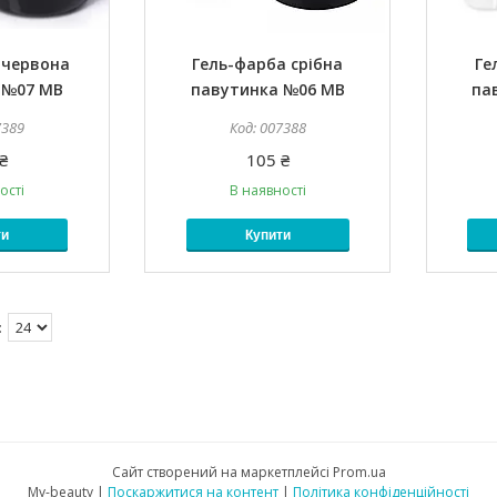
 червона
Гель-фарба срібна
Ге
 №07 MB
павутинка №06 MB
па
7389
007388
₴
105 ₴
ості
В наявності
ти
Купити
Сайт створений на маркетплейсі
Prom.ua
My-beauty |
Поскаржитися на контент
|
Політика конфіденційності