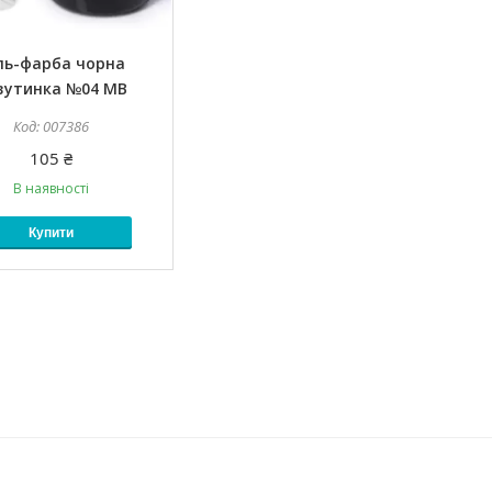
ль-фарба чорна
вутинка №04 MB
007386
105 ₴
В наявності
Купити