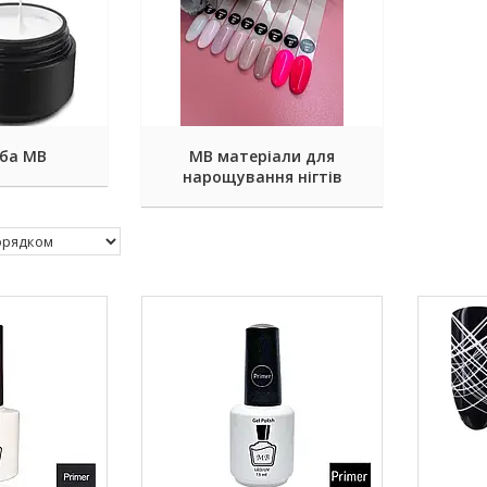
рба MB
МВ матеріали для
нарощування нігтів