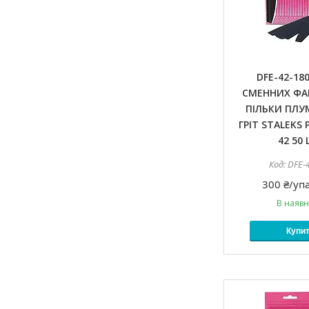
DFE-42-18
СМЕННИХ ФА
ПІЛЬКИ ПЛУ
ГРІТ STALEKS 
42 50
DFE-
300 ₴/уп
В наявн
Купи