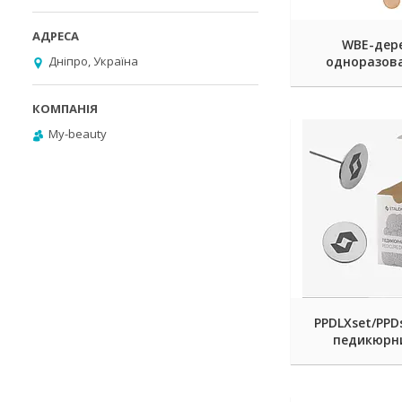
WBE-дер
Дніпро, Україна
одноразов
My-beauty
PPDLXset/PPDs
педикюрн