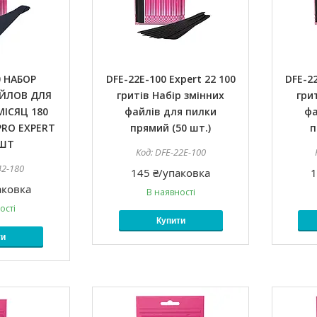
0 НАБОР
DFE-22E-100 Expert 22 100
DFE-22
ЙЛОВ ДЛЯ
гритів Набір змінних
гри
МІСЯЦ 180
файлів для пилки
фа
PRO EXPERT
прямий (50 шт.)
п
 ШТ
DFE-22E-100
42-180
145 ₴/упаковка
1
аковка
В наявності
ості
Купити
ти