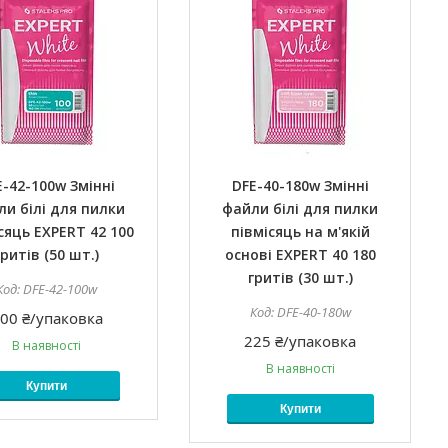
E-42-100w Змінні
DFE-40-180w Змінні
и білі для пилки
файли білі для пилки
сяць EXPERT 42 100
півмісяць на м'якій
гритів (50 шт.)
основі EXPERT 40 180
гритів (30 шт.)
DFE-42-100w
DFE-40-180w
00 ₴/упаковка
225 ₴/упаковка
В наявності
В наявності
Купити
Купити