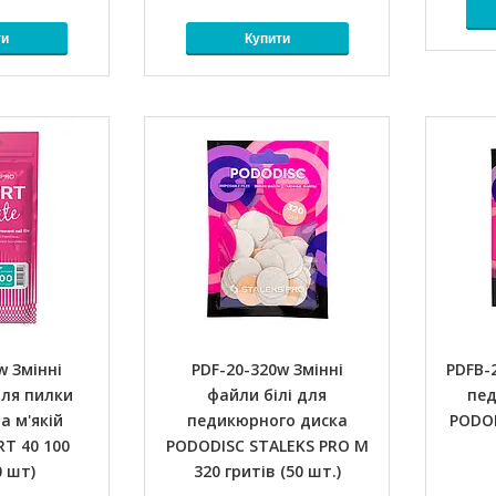
ти
Купити
w Змінні
PDF-20-320w Змінні
PDFB-
для пилки
файли білі для
пед
а м'якій
педикюрного диска
PODOD
RT 40 100
PODODISC STALEKS PRO M
0 шт)
320 гритів (50 шт.)