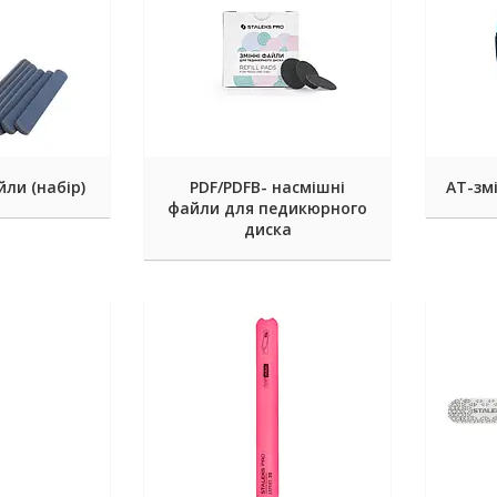
йли (набір)
PDF/PDFB- насмішні
АТ-зм
файли для педикюрного
диска