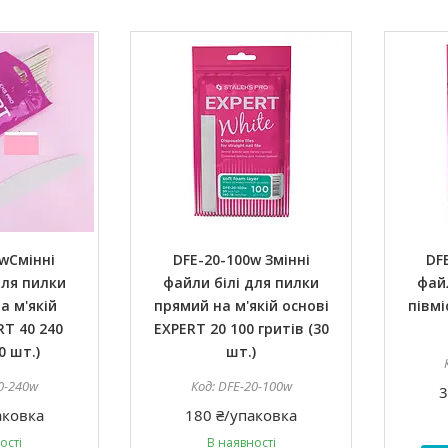
wСмінні
DFE-20-100w Змінні
DF
для пилки
файли білі для пилки
файл
а м'якій
прямий на м'якій основі
півмі
RT 40 240
EXPERT 20 100 гритів (30
0 шт.)
шт.)
0-240w
DFE-20-100w
3
аковка
180 ₴/упаковка
ості
В наявності