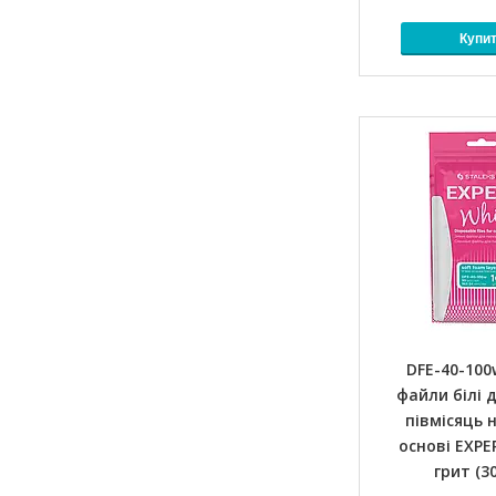
Купи
DFE-40-100
файли білі 
півмісяць н
основі EXPE
грит (3