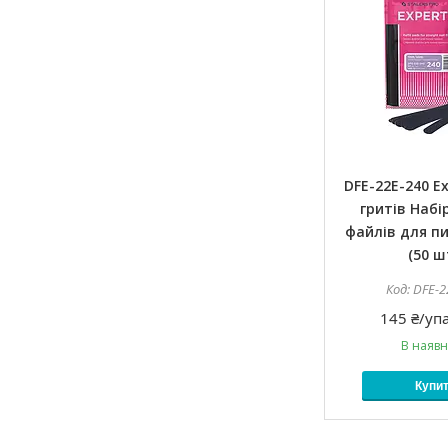
DFE-22E-240 Ex
гритів Набі
файлів для п
(50 ш
DFE-2
145 ₴/уп
В наявн
Купи