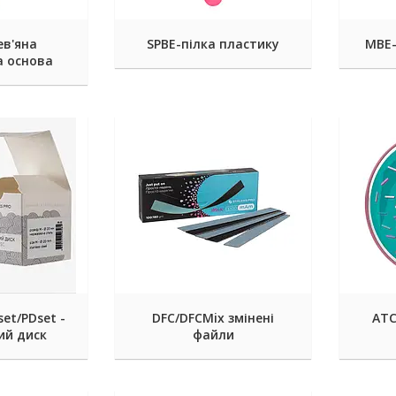
ев'яна
SPBE-пілка пластику
MBE-
а основа
et/PDset -
DFC/DFCMix змінені
ATC
ий диск
файли