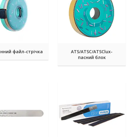
інний файл-стрічка
ATS/ATSC/ATSClux-
пасний блок