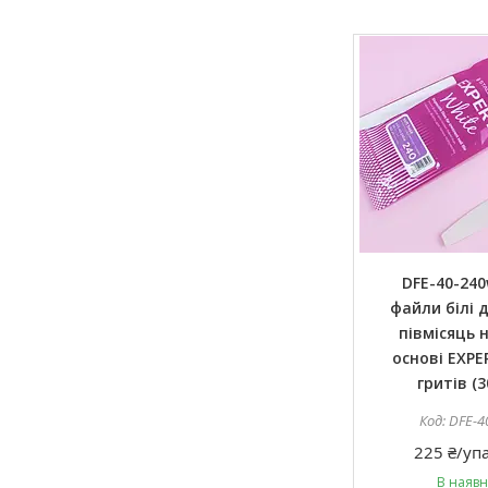
DFE-40-240
файли білі 
півмісяць н
основі EXPE
гритів (3
DFE-4
225 ₴/уп
В наявн