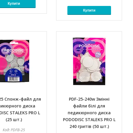
Купити
Купити
25 Спонж-файл для
PDF-25-240w Змінні
икюрного диска
файли білі для
ISC STALEKS PRO L
педикюрного диска
(25 шт.)
PODODISC STALEKS PRO L
240 гритів (50 шт.)
PDFB-25