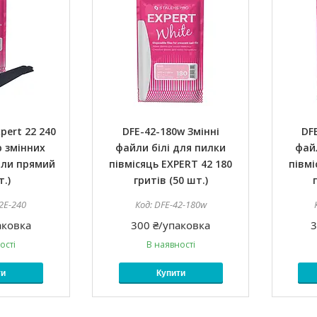
pert 22 240
DFE-42-180w Змінні
DF
р змінних
файли білі для пилки
файл
или прямий
півмісяць EXPERT 42 180
півмі
т.)
гритів (50 шт.)
2E-240
DFE-42-180w
аковка
300 ₴/упаковка
3
ості
В наявності
ти
Купити