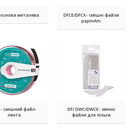
основа металева
DFCE/DFCX- смішні файли
papmAm
- смішний файл-
DF/ DWC/DWCE- змінні
лента
файли для пільги