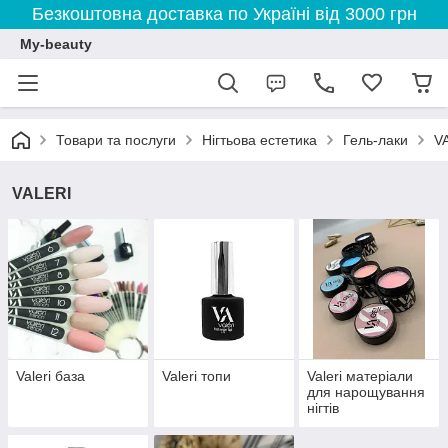
Безкоштовна доставка по Україні від 3000 грн
My-beauty
Товари та послуги
Нігтьова естетика
Гель-лаки
V
VALERI
Valeri база
Valeri топи
Valeri матеріали
для нарощування
нігтів