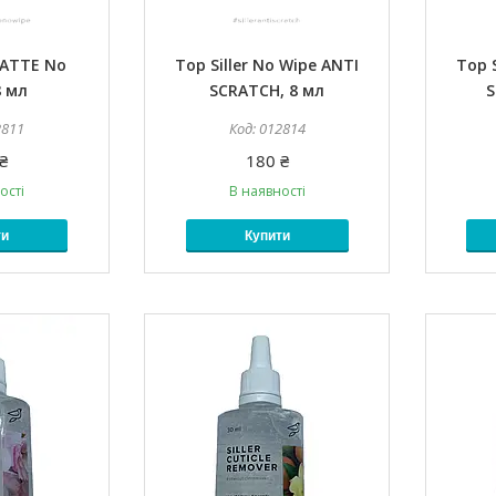
MATTE No
Top Siller No Wipe ANTI
Top S
8 мл
SCRATCH, 8 мл
S
2811
012814
₴
180 ₴
ості
В наявності
ти
Купити