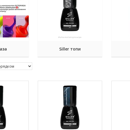
база
Siller топи