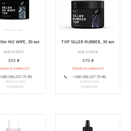
iller NO WIPE, 30 мл
TOP SILLER RUBBER, 30 мл
012815
012816
355 ₴
370 ₴
емає в наявності
Немає в наявності
+380 (96) 207-75-80
+380 (96) 207-75-80
0638521642
0638521642
Керівник
Керівник