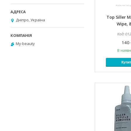
Top Siller 
Дніпро, Україна
Wipe, 
01
140 
My-beauty
В наявн
Купи