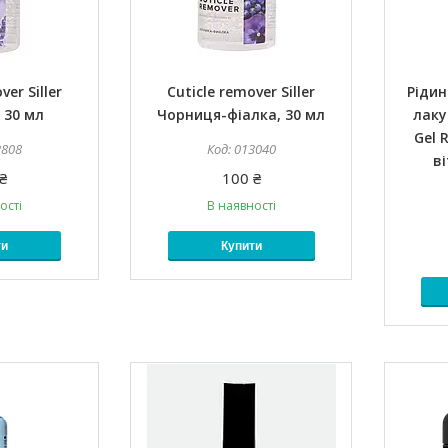
ver Siller
Cuticle remover Siller
Рідин
 30 мл
Чорниця-фіалка, 30 мл
лаку 
Gel 
2808
013040
ві
₴
100 ₴
ості
В наявності
ти
Купити