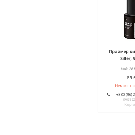
Праймер к
Siller, 
26
85 
Немає в на
+380 (96) 
063852
Кері