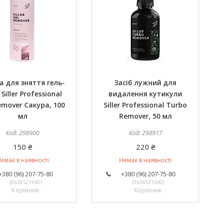
а для зняття гель-
Засіб лужний для
Siller Professional
видалення кутикули
emover Сакура, 100
Siller Professional Turbo
мл
Remover, 50 мл
298900
298917
150 ₴
220 ₴
емає в наявності
Немає в наявності
+380 (96) 207-75-80
+380 (96) 207-75-80
0638521642
0638521642
Керівник
Керівник