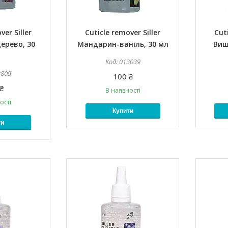
ver Siller
Cuticle remover Siller
Cuti
ерево, 30
Мандарин-ваніль, 30 мл
Виш
013039
2809
100 ₴
₴
В наявності
ості
Купити
ти