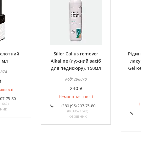
ислотний
Siller Callus remover
Рідин
9 мл
Alkaline (лужний засіб
лаку 
для педикюру), 150мл
Gel R
1874
298870
₴
240 ₴
явності
Немає в наявності
207-75-80
1642
Н
+380 (96) 207-75-80
вник
0638521642
Керівник