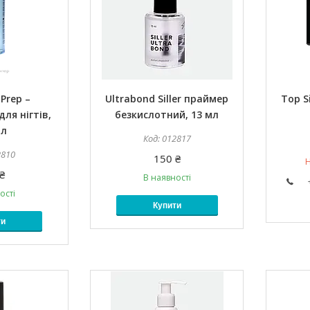
l Prep –
Ultrabond Siller праймер
Top S
ля нігтів,
безкислотний, 13 мл
мл
012817
2810
150 ₴
Н
₴
В наявності
ості
Купити
ти