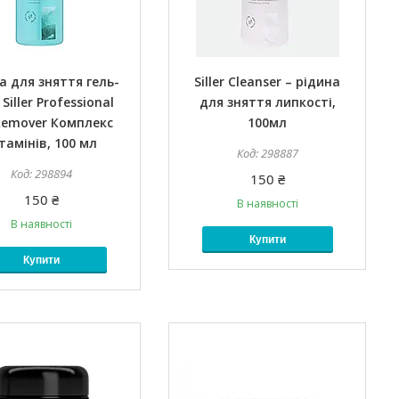
а для зняття гель-
Siller Cleanser – рідина
Siller Professional
для зняття липкості,
Remover Комплекс
100мл
тамінів, 100 мл
298887
298894
150 ₴
150 ₴
В наявності
В наявності
Купити
Купити