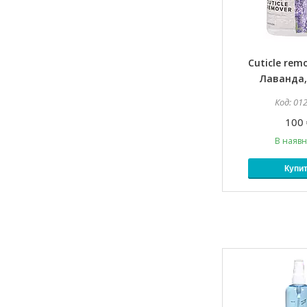
Cuticle remo
Лаванда,
01
100 
В наявн
Купи