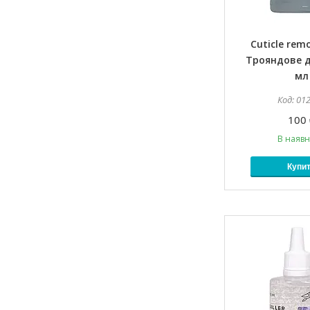
Cuticle remo
Трояндове д
мл
01
100 
В наявн
Купи