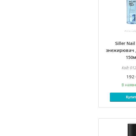
Siller Nai
знежирювач д
150
01
192 
В наявн
Купи