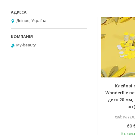
Дніпро, Україна
My-beauty
Клейові
Wonderfile п
диск 20 мм, 
шт
WFPDG
60 
В наявн