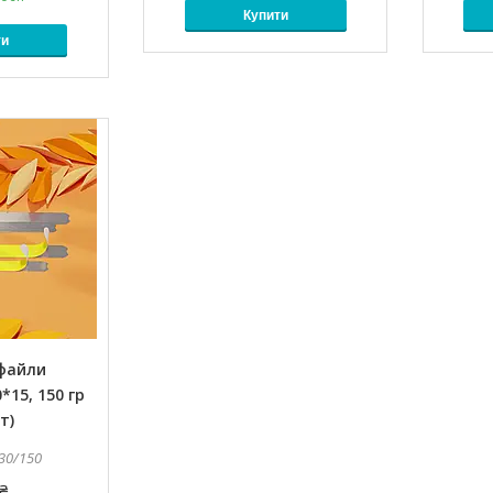
Купити
ти
 файли
*15, 150 гр
т)
30/150
₴