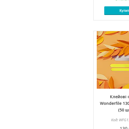
Купи
Клейові
Wonderfile 130
(50 ш
WFG1
130 