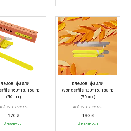
Клейові файли
Клейові файли
rfile 160*18, 150 гр
Wonderfile 130*15, 180 гр
(50 шт)
(50 шт)
WFG160/150
WFG130/180
170 ₴
130 ₴
В наявності
В наявності