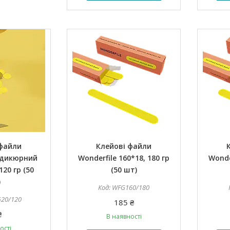
 файли
Клейові файли
едикюрний
Wonderfile 160*18, 180 гр
Wonde
120 гр (50
(50 шт)
)
WFG160/180
20/120
185 ₴
₴
В наявності
ості