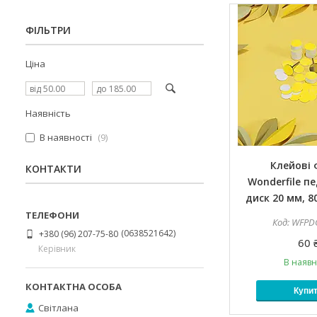
ФІЛЬТРИ
Ціна
Наявність
В наявності
9
Клейові
КОНТАКТИ
Wonderfile п
диск 20 мм, 80
WFPD
0638521642
+380 (96) 207-75-80
60 
Керівник
В наявн
Купи
Світлана