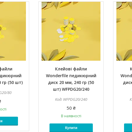
 файли
Клейові файли
едикюрний
Wonderfile педикюрний
Wond
 гр (50 шт)
диск 20 мм, 240 гр (50
диск
шт) WFPDG20/240
G20/80
WFPDG20/240
₴
50 ₴
ості
В наявності
ти
Купити